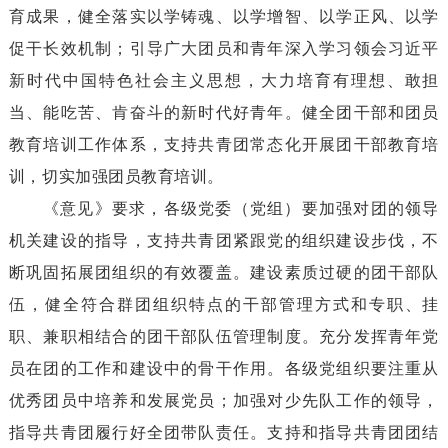
育成果，健全落实以学铸魂、以学增智、以学正风、以学
促干长效机制；引导广大团员和青年深入学习领会习近平
新时代中国特色社会主义思想，大力培育有理想、敢担
当、能吃苦、肯奋斗的新时代好青年。健全团干部和团员
教育培训工作体系，支持共青团常态化开展团干部教育培
训，切实加强团员教育培训。
《意见》要求，各级党委（党组）要加强对团的领导
机关建设的指导，支持共青团紧跟党的组织建设步伐，不
断巩固拓展团组织的有效覆盖。建设素质过硬的团干部队
伍，健全符合群团组织特点的干部管理方式和专职、挂
职、兼职相结合的团干部队伍管理制度。充分发挥青年党
员在团的工作和建设中的骨干作用。各级党组织要注重从
优秀团员中培养和发展党员；加强对少先队工作的领导，
指导共青团履行好全团带队责任。支持和指导共青团团结