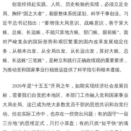
创造经得起实践、人民、历史检验的实绩，必须立足全
局、胸怀“国之大者”，着眼整体系统谋划、科学干事创业。习
近平总书记指出：“要增强大局意识、战略意识，善于算大
账、总账、长远账，不能只算地方账、部门账、眼前账”。面
对严峻复杂的国际形势和艰巨繁重的国内改革发展稳定任
务，从根本出发、从全局出发、从长远出发，算好大账、总
账、长远账“三笔账”，是树立和践行正确政绩观的重要要求，
为推动党和国家事业行稳致远提供了科学指引和根本遵循。
2026年是“十五五”开局之年，如期实现经济社会发展目
标，需要我们自觉把本地区、本部门工作融入党和国家事业
大局全局。这已成为绝大多数党员干部的思想共识和自觉行
动。但在实际工作中，也存在一些突出问题：有的固守“一亩
三分地”的思维定式，只打小算盘；有的只抓“短平快”的项