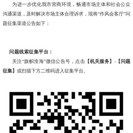
为进一步优化我市营商环境，畅通市场主体和社会公众
沟通渠道，及时解决市场主体合理诉求，现将“作风会客厅”问
题征集渠道公告如下：
问题线索征集
平台
：
关注“旗帜淮海”微信公告号，点击
【机关服务】
-
【问题
征集】
或扫描下方二维码进入征集平台。