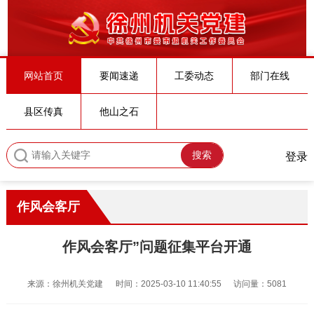
网站首页
要闻速递
工委动态
部门在线
县区传真
他山之石
搜索
登录
作风会客厅
作风会客厅”问题征集平台开通
来源：徐州机关党建
时间：2025-03-10 11:40:55
访问量：5081